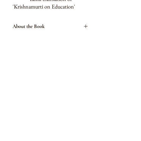
'Krishnamurti on Education'
About the Book
மெய்யறிவு உணர்வை, சமயக் குழுக்கள்,
பல்வேறு பிரிவுகள் தெரியப்படுத்துவதுபோல்
அன்றி, கிருஷ்ணமூர்த்தியின் அணுகுமுறை
ஒருவகையில் நிஜமாகவே மதச்சார்பற்ற
தன்மை படைத்தது. ஆயினும் ஓர் ஆழ்ந்த
மெய்யறிவு பரிமாணத்தை (dimension)
அளிக்கிறது. ஆசிரியருக்கும்,
மாணவருக்கும், குருவுக்கும்,
சிஷ்யனுக்கும், இடையே உள்ள உறவின்
மரபுவழி அணுகுமுறையிலிருந்து
கிருஷ்ணமூர்த்தியின் போதனைகள்
வேறுபட்டு இருக்கின்றன. ஆசிரியர்
என்பவர் அறிந்தவர், மாணவன் என்பவர்
அறியாதவர், கற்பிக்கப்பட வேண்டியவர்
என்று அடிப்படையிலேயே, உயர்வு, தாழ்வு
உள்ள அணுகுமுறை மரபுவழி அணுகுமுறை.