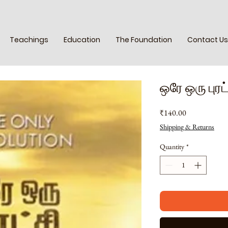
Teachings
Education
The Foundation
Contact Us
ஒரே ஒரு புரட
Price
₹140.00
Shipping & Returns
Quantity
*