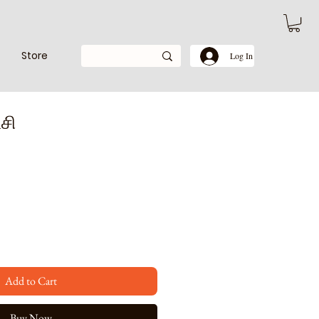
Store
Log In
்சி
Add to Cart
Buy Now