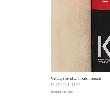
Getting started with Krishnamurti
Regular Price
Sale Price
₹1,230.00
₹695.00
Shipping & Returns