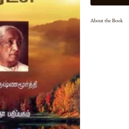
About the Book
திரு.ஜே. கிருஷ்ணமூர்த
பல நிகழ்த்தியுள்ளார்
மக்கள் கூடுவது வழக்கம்
வழியாகவும் அவர் பலரை
ஒரு புரட்சி’ என்ற புத்
நாடுகளில் அவர் அளித்த
சந்திப்புகளைப் பற்றியும
இயற்கை இவற்றை தவறாது
மக்களுடன் நேரடித் த
படிப்பவர் உள்ளத்தில் 
உறவாடுவது போன்ற உணர்வ